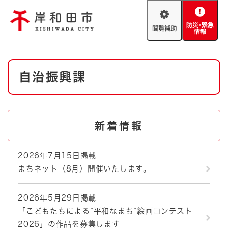
ペ
メニューを飛ばして本文へ
ー
閲
防
ジ
覧
災
の
補
・
先
助
緊
頭
Foreign language
本
急
で
防災・緊急情報
救急・消防
自治振興課
文
情
す
報
。
やさしい日本語
ハザードマップ
AED設置箇所
文字サイズ
拡大
標準
新着情報
とじる
背景色変更
白
黒
青
2026年7月15日掲載
まちネット（8月）開催いたします。
とじる
2026年5月29日掲載
「こどもたちによる”平和なまち”絵画コンテスト
2026」の作品を募集します