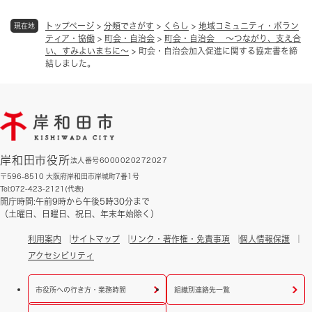
トップページ
>
分類でさがす
>
くらし
>
地域コミュニティ・ボラン
現在地
ティア・協働
>
町会・自治会
>
町会・自治会 ～つながり、支え合
い、すみよいまちに～
>
町会・自治会加入促進に関する協定書を締
結しました。
岸和田市役所
法人番号6000020272027
〒596-8510 大阪府岸和田市岸城町7番1号
Tel:072-423-2121(代表)
開庁時間:午前9時から午後5時30分まで
（土曜日、日曜日、祝日、年末年始除く）
利用案内
サイトマップ
リンク・著作権・免責事項
個人情報保護
アクセシビリティ
市役所への行き方・業務時間
組織別連絡先一覧