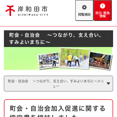
ペ
メニューを飛ばして本文へ
ー
閲
防
ジ
覧
災
の
補
・
先
助
緊
頭
Foreign language
町会・自治会 ～つながり、支え合い、
急
で
防災・緊急情報
救急・消防
情
す
すみよいまちに～
報
。
やさしい日本語
ハザードマップ
AED設置箇所
文字サイズ
拡大
標準
とじる
背景色変更
白
黒
青
町会・自治会 ～つながり、支え合い、すみよいまちに～メニ
ュー
とじる
本
町会・自治会加入促進に関する
文