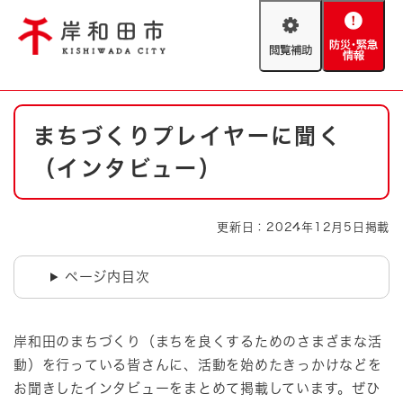
ペ
メニューを飛ばして本文へ
ー
閲
防
ジ
覧
災
の
補
・
先
助
緊
頭
Foreign language
本
急
で
防災・緊急情報
救急・消防
まちづくりプレイヤーに聞く
文
情
す
報
。
（インタビュー）
やさしい日本語
ハザードマップ
AED設置箇所
文字サイズ
拡大
標準
更新日：2024年12月5日掲載
とじる
背景色変更
白
黒
青
ページ内目次
とじる
岸和田のまちづくり（まちを良くするためのさまざまな活
動）を行っている皆さんに、活動を始めたきっかけなどを
お聞きしたインタビューをまとめて掲載しています。ぜひ