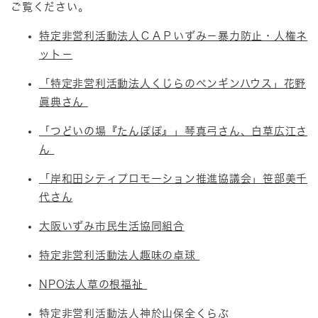
ご覧ください。
特定非営利活動法人ＣＡＰいずみ－暴力防止・人権ネ
ット－
「特定非営利活動法人くじらのペンギンハウス」花野
眞典さん
「つどいの場『たんぽぽ』」琴真弓さん、白草広江さ
ん
「岸和田シティプロモーション推進協議会」笹部美千
代さん
大阪いずみ市民生活協同組合
特定非営利活動法人趣味の卓球
NPO法人草の根福祉
特定非営利活動法人神於山保全くらぶ