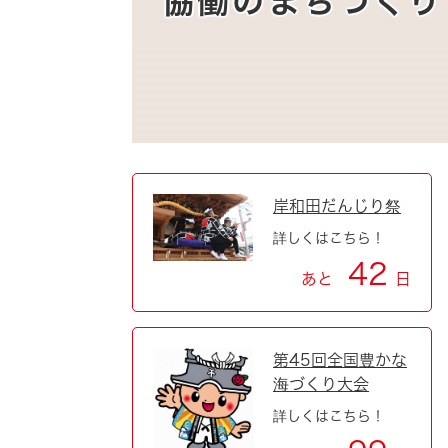
協働のまちづくり
自然・環境・公園
住宅
引っ越し
おくやみ
男女共同参画
地域コミュニティ
ティア・協働
道路・河川・交通
まちづくり
岸和田だんじり祭
文化
国際交流
詳しくはこちら！
42
あと
日
とじる
第45回全国豊かな
海づくり大会
詳しくはこちら！