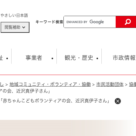
メニューを飛ばして本文へ
やさしい日本語
キーワード
検索
閲覧補助
ザードマップ
AED設置箇所
祉
事業者
観光・歴史
市政情報
し
>
地域コミュニティ・ボランティア・協働
>
市民活動団体
>
協
健康・生活
子育て
市の概要
入札・契約情報
観光スポット
生涯学習・スポーツ
オープンデータ
総合計画
まちづくり・協働
アの会、近沢真伊子さん」
行財政
産業振興
動画情報
人権・平和
税金
「赤ちゃんこどもボランティアの会、近沢真伊子さん」
とじる
とじる
市政
環境
職員採用情報
福祉・介護
とじる
市役所・施設の案内