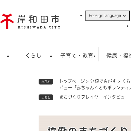
ペ
ー
Foreign language
ジ
の
先
頭
で
防災・緊急情報
救急・消防
ハ
す
くらし
子育て・教育
健康・福
。
トップページ
>
分類でさがす
>
くら
現在地
相談
学校
住民票・戸籍
観光
福祉・
ビュー「赤ちゃんこどもボランティ
税金
保険・年金
歴史
まちづくりプレイヤーインタビュー
足あと
ごみ・衛生・動物
救急・消防
防災・防犯
上水道・下水道