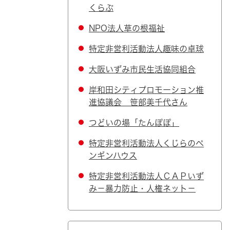
くらぶ
NPO法人草の根福祉
特定非営利活動法人趣味の卓球
大阪いずみ市民生活協同組合
岸和田シティプロモーション推
進協議会 笹部美千代さん
つどいの場「たんぽぽ」
特定非営利活動法人くじらのペ
ンギンハウス
特定非営利活動法人ＣＡＰいず
み－暴力防止・人権ネット－