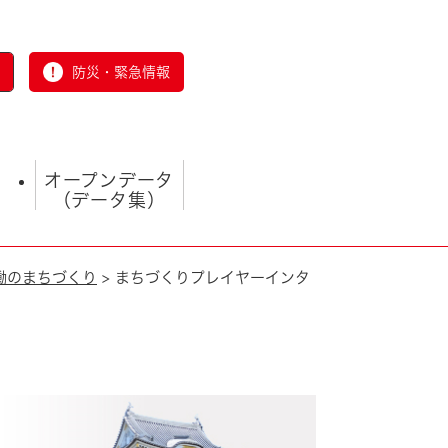
防災・緊急情報
オープンデータ
（データ集）
働のまちづくり
>
まちづくりプレイヤーインタ
とじる