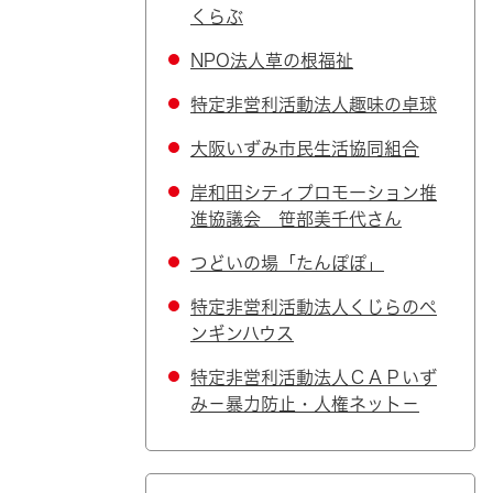
くらぶ
NPO法人草の根福祉
特定非営利活動法人趣味の卓球
大阪いずみ市民生活協同組合
岸和田シティプロモーション推
進協議会 笹部美千代さん
つどいの場「たんぽぽ」
特定非営利活動法人くじらのペ
ンギンハウス
特定非営利活動法人ＣＡＰいず
み－暴力防止・人権ネット－