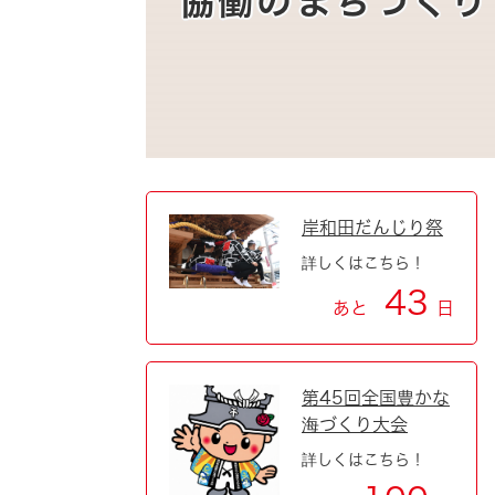
協働のまちづくり
自然・環境・公園
住宅
引っ越し
おくやみ
男女共同参画
地域コミュニティ
ティア・協働
道路・河川・交通
まちづくり
岸和田だんじり祭
文化
国際交流
詳しくはこちら！
43
あと
日
とじる
第45回全国豊かな
海づくり大会
詳しくはこちら！