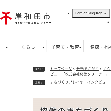
ペ
ー
Foreign language
ジ
の
先
頭
で
防災・緊急情報
救急・消防
ハ
す
くらし
子育て・教育
健康・福
。
トップページ
>
分類でさがす
>
くら
現在地
相談
学校
住民票・戸籍
観光
福祉・
ビュー「株式会社興徳クリーナー」
税金
保険・年金
歴史
まちづくりプレイヤーインタビュー
足あと
ごみ・衛生・動物
救急・消防
防災・防犯
上水道・下水道