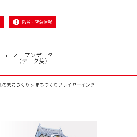
防災・緊急情報
オープンデータ
（データ集）
働のまちづくり
>
まちづくりプレイヤーインタ
とじる