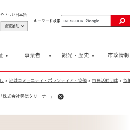
メニューを飛ばして本文へ
やさしい日本語
キーワード
検索
閲覧補助
ザードマップ
AED設置箇所
祉
事業者
観光・歴史
市政情報
し
>
地域コミュニティ・ボランティア・協働
>
市民活動団体
>
協
健康・生活
子育て
市の概要
入札・契約情報
観光スポット
生涯学習・スポーツ
オープンデータ
総合計画
まちづくり・協働
行財政
産業振興
動画情報
人権・平和
税金
「株式会社興徳クリーナー」
とじる
とじる
市政
環境
職員採用情報
福祉・介護
とじる
市役所・施設の案内