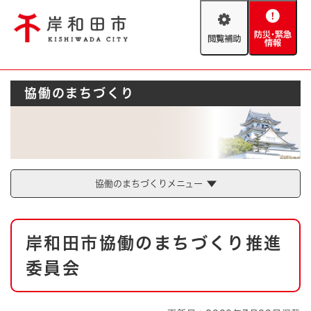
ペ
メニューを飛ばして本文へ
ー
閲
防
ジ
覧
災
の
補
・
先
助
緊
頭
Foreign language
協働のまちづくり
急
で
防災・緊急情報
救急・消防
情
す
報
。
やさしい日本語
ハザードマップ
AED設置箇所
文字サイズ
拡大
標準
とじる
協働のまちづくりメニュー
背景色変更
白
黒
青
本
岸和田市協働のまちづくり推進
文
とじる
委員会