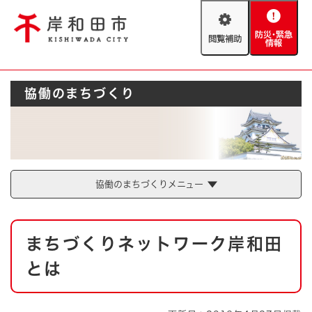
ペ
メニューを飛ばして本文へ
ー
閲
防
ジ
覧
災
の
補
・
先
助
緊
頭
Foreign language
協働のまちづくり
急
で
防災・緊急情報
救急・消防
情
す
報
。
やさしい日本語
ハザードマップ
AED設置箇所
文字サイズ
拡大
標準
とじる
協働のまちづくりメニュー
背景色変更
白
黒
青
本
まちづくりネットワーク岸和田
文
とじる
とは