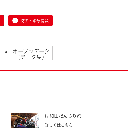
防災・緊急情報
オープンデータ
（データ集）
とじる
岸和田だんじり祭
詳しくはこちら！