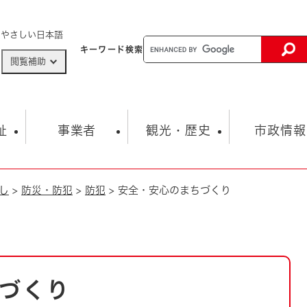
メニューを飛ばして本文へ
やさしい日本語
キーワード
検索
閲覧補助
ザードマップ
AED設置箇所
祉
事業者
観光・歴史
市政情報
し
>
防災・防犯
>
防犯
>
安全・安心のまちづくり
健康・生活
子育て
市の概要
入札・契約情報
観光スポット
生涯学習・スポーツ
オープンデータ
総合計画
まちづくり・協働
行財政
産業振興
動画情報
人権・平和
税金
とじる
とじる
市政
環境
職員採用情報
福祉・介護
とじる
づくり
市役所・施設の案内