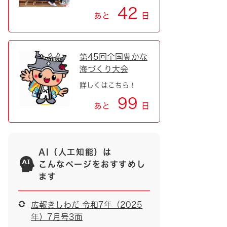
42
あと
日
第45回全国豊かな
海づくり大会
詳しくはこちら！
99
あと
日
AI（人工知能）は
こんなページをおすすめし
ます
広報きしわだ 令和7年（2025
年）7月号3面