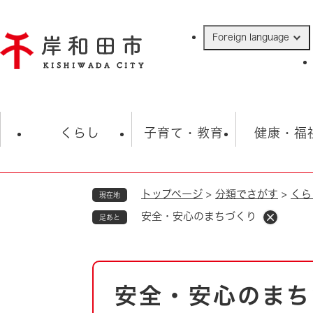
ペ
ー
Foreign language
ジ
の
先
頭
で
防災・緊急情報
救急・消防
ハ
す
くらし
子育て・教育
健康・福
。
トップページ
>
分類でさがす
>
くら
現在地
相談
学校
住民票・戸籍
観光
福祉・
安全・安心のまちづくり
足あと
税金
保険・年金
歴史
ごみ・衛生・動物
救急・消防
本
安全・安心のまち
防災・防犯
文
上水道・下水道