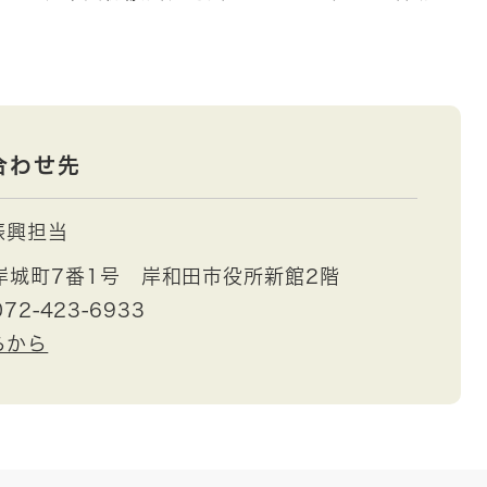
合わせ先
振興担当
岸城町7番1号 岸和田市役所新館2階
72-423-6933
らから