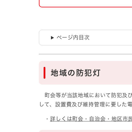
自然・環境・公園
住宅
引っ越し
おくやみ
男女共同参画
地域コミュニティ
ページ内目次
ティア・協働
道路・河川・交通
まちづくり
文化
国際交流
地域の防犯灯
とじる
町会等が当該地域において防犯及び
して、設置費及び維持管理に要した
・
詳しくは町会・自治会・地区市