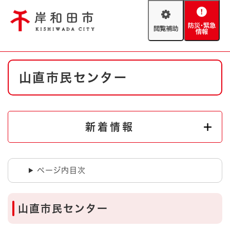
ペ
メニューを飛ばして本文へ
ー
閲
防
ジ
覧
災
の
補
・
先
助
緊
頭
Foreign language
本
急
で
防災・緊急情報
救急・消防
山直市民センター
文
情
す
報
。
やさしい日本語
ハザードマップ
AED設置箇所
文字サイズ
拡大
標準
新着情報
とじる
背景色変更
白
黒
青
ページ内目次
とじる
山直市民センター