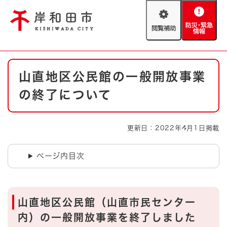
ペ
メニューを飛ばして本文へ
ー
閲
防
ジ
覧
災
の
補
・
先
助
緊
頭
Foreign language
本
急
で
防災・緊急情報
救急・消防
山直地区公民館の一般開放事業
文
情
す
報
。
の終了について
やさしい日本語
ハザードマップ
AED設置箇所
文字サイズ
拡大
標準
更新日：2022年4月1日掲載
とじる
背景色変更
白
黒
青
ページ内目次
とじる
山直地区公民館（山直市民センター
内）の一般開放事業を終了しました