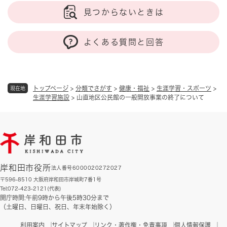
見つからないときは
よくある質問と回答
トップページ
>
分類でさがす
>
健康・福祉
>
生涯学習・スポーツ
>
現在地
生涯学習施設
>
山直地区公民館の一般開放事業の終了について
岸和田市役所
法人番号6000020272027
〒596-8510 大阪府岸和田市岸城町7番1号
Tel:072-423-2121(代表)
開庁時間:午前9時から午後5時30分まで
（土曜日、日曜日、祝日、年末年始除く）
利用案内
サイトマップ
リンク・著作権・免責事項
個人情報保護