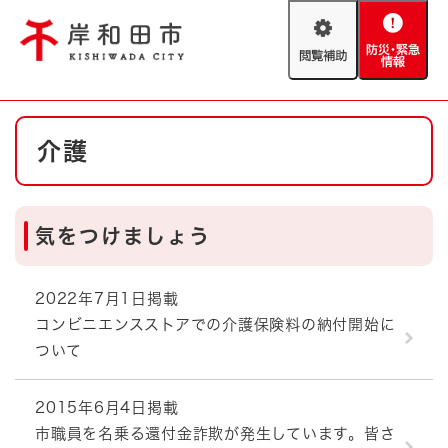
ペ
メニューを飛ばして本文へ
ー
閲
防
ジ
覧
災
の
補
・
先
助
緊
頭
Foreign language
本
急
で
防災・緊急情報
救急・消防
介護
文
情
す
報
。
やさしい日本語
ハザードマップ
AED設置箇所
気をつけましょう
文字サイズ
拡大
標準
とじる
背景色変更
白
黒
青
2022年7月1日掲載
コンビニエンスストアでの介護保険料の納付開始に
ついて
とじる
2015年6月4日掲載
市職員を名乗る還付金詐欺が発生しています。皆さ