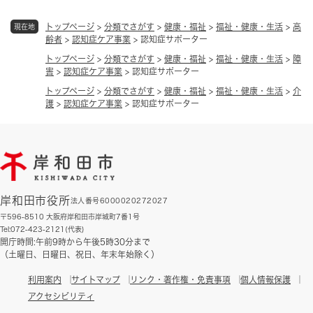
トップページ
>
分類でさがす
>
健康・福祉
>
福祉・健康・生活
>
高
現在地
齢者
>
認知症ケア事業
>
認知症サポーター
トップページ
>
分類でさがす
>
健康・福祉
>
福祉・健康・生活
>
障
害
>
認知症ケア事業
>
認知症サポーター
トップページ
>
分類でさがす
>
健康・福祉
>
福祉・健康・生活
>
介
護
>
認知症ケア事業
>
認知症サポーター
岸和田市役所
法人番号6000020272027
〒596-8510 大阪府岸和田市岸城町7番1号
Tel:072-423-2121(代表)
開庁時間:午前9時から午後5時30分まで
（土曜日、日曜日、祝日、年末年始除く）
利用案内
サイトマップ
リンク・著作権・免責事項
個人情報保護
アクセシビリティ