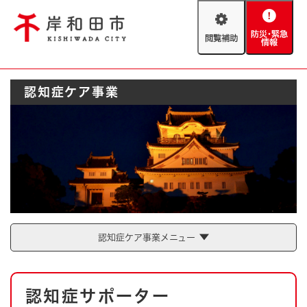
ペ
メニューを飛ばして本文へ
ー
閲
防
ジ
覧
災
の
補
・
先
助
緊
頭
Foreign language
認知症ケア事業
急
で
防災・緊急情報
救急・消防
情
す
報
。
やさしい日本語
ハザードマップ
AED設置箇所
文字サイズ
拡大
標準
とじる
背景色変更
白
黒
青
認知症ケア事業メニュー
とじる
本
認知症サポーター
文