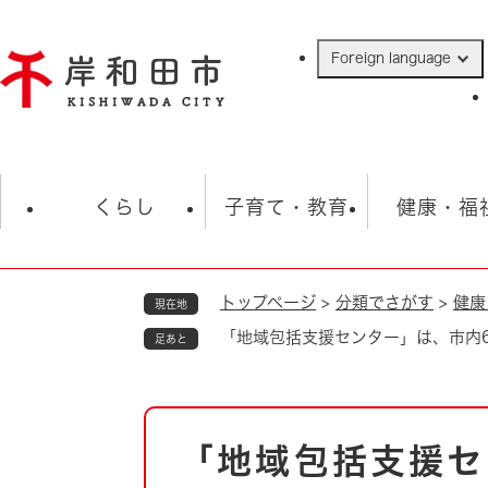
ペ
ー
Foreign language
ジ
の
先
頭
で
防災・緊急情報
救急・消防
ハ
す
くらし
子育て・教育
健康・福
。
トップページ
>
分類でさがす
>
健康
現在地
相談
学校
住民票・戸籍
観光
福祉・
「地域包括支援センター」は、市内
足あと
税金
保険・年金
歴史
ごみ・衛生・動物
救急・消防
本
「地域包括支援セ
防災・防犯
文
上水道・下水道