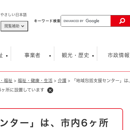
メニューを飛ばして本文へ
やさしい日本語
キーワード
検索
閲覧補助
ザードマップ
AED設置箇所
祉
事業者
観光・歴史
市政情報
・福祉
>
福祉・健康・生活
>
介護
>
「地域包括支援センター」は
健康・生活
子育て
市の概要
入札・契約情報
観光スポット
生涯学習・スポーツ
オープンデータ
総合計画
まちづくり・協働
6ヶ所に設置しています
行財政
産業振興
動画情報
人権・平和
税金
とじる
とじる
市政
環境
職員採用情報
福祉・介護
とじる
ンター」は、市内6ヶ所
市役所・施設の案内