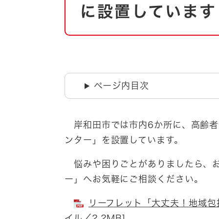
自然・環境・公園
に設置しています
住宅
引っ越し
おくやみ
男女共同参画
地域コミュニティ
ティア・協働
道路・河川・交通
ページ内目次
まちづくり
文化
国際交流
岸和田市では市内6か所に、高齢者
ンター」を設置しています。
とじる
悩みや困りごとがありましたら、お
ー」へお気軽にご相談ください。
リーフレット「大丈夫！地域包括
イル／2.2MB]