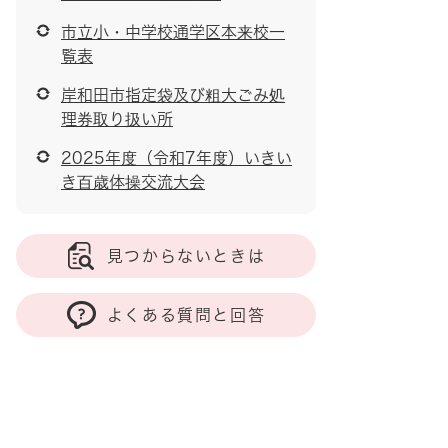
市立小・中学校通学区本来校一
覧表
岸和田市指定袋及び粗大ごみ処
理券取り扱い所
2025年度（令和7年度）いきい
き百歳体操交流大会
見つからないときは
よくある質問と回答