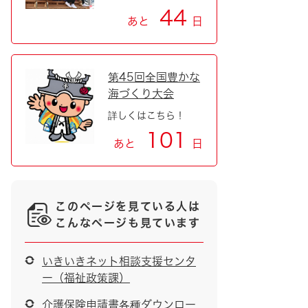
44
あと
日
第45回全国豊かな
海づくり大会
詳しくはこちら！
101
あと
日
このページを見ている人は
こんなページも見ています
いきいきネット相談支援センタ
ー（福祉政策課）
介護保険申請書各種ダウンロー