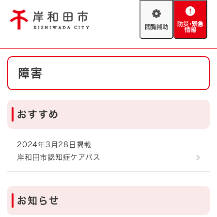
ペ
メニューを飛ばして本文へ
ー
閲
防
ジ
覧
災
の
補
・
先
助
緊
頭
Foreign language
本
急
で
防災・緊急情報
救急・消防
障害
文
情
す
報
。
やさしい日本語
ハザードマップ
AED設置箇所
おすすめ
文字サイズ
拡大
標準
とじる
背景色変更
白
黒
青
2024年3月28日掲載
岸和田市認知症ケアパス
とじる
お知らせ