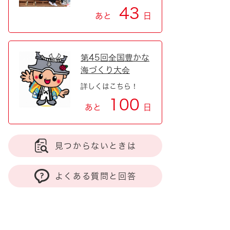
43
あと
日
第45回全国豊かな
海づくり大会
詳しくはこちら！
100
あと
日
見つからないときは
よくある質問と回答