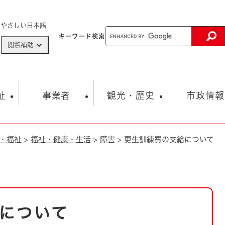
メニューを飛ばして本文へ
やさしい日本語
キーワード
検索
閲覧補助
ザードマップ
AED設置箇所
祉
事業者
観光・歴史
市政情報
・福祉
>
福祉・健康・生活
>
障害
>
更生訓練費の支給について
健康・生活
子育て
市の概要
入札・契約情報
観光スポット
生涯学習・スポーツ
オープンデータ
総合計画
まちづくり・協働
行財政
産業振興
動画情報
人権・平和
税金
とじる
とじる
市政
環境
職員採用情報
福祉・介護
とじる
について
市役所・施設の案内