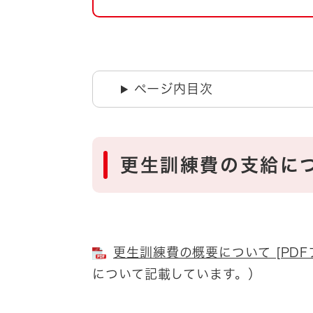
自然・環境・公園
住宅
引っ越し
おくやみ
男女共同参画
地域コミュニティ
ページ内目次
ティア・協働
道路・河川・交通
まちづくり
文化
国際交流
更生訓練費の支給に
とじる
更生訓練費の概要について [PDF
について記載しています。）