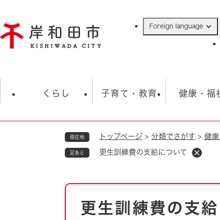
ペ
ー
Foreign language
ジ
の
先
頭
で
防災・緊急情報
救急・消防
ハ
す
くらし
子育て・教育
健康・福
。
トップページ
>
分類でさがす
>
健康
現在地
相談
学校
住民票・戸籍
観光
福祉・
更生訓練費の支給について
足あと
税金
保険・年金
歴史
ごみ・衛生・動物
救急・消防
本
更生訓練費の支給
防災・防犯
文
上水道・下水道