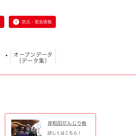
防災・緊急情報
オープンデータ
（データ集）
とじる
岸和田だんじり祭
詳しくはこちら！