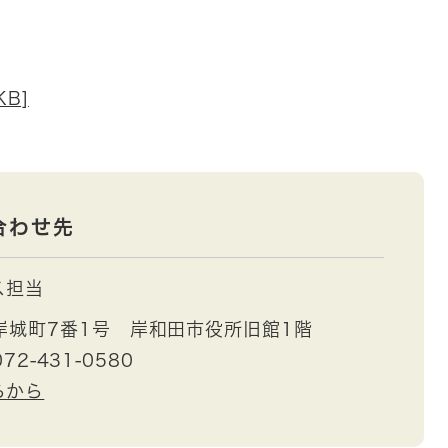
B]
合わせ先
ス担当
岸城町7番1号 岸和田市役所旧館1階
72-431-0580
らから