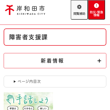
ペ
メニューを飛ばして本文へ
ー
閲
防
ジ
覧
災
の
補
・
先
助
緊
頭
Foreign language
本
急
で
防災・緊急情報
救急・消防
障害者支援課
文
情
す
報
。
やさしい日本語
ハザードマップ
AED設置箇所
文字サイズ
拡大
標準
新着情報
とじる
背景色変更
白
黒
青
ページ内目次
とじる