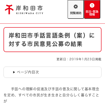
ペ
メニューを飛ばして本文へ
ー
閲
防
ジ
覧
災
の
補
・
先
助
緊
頭
Foreign language
本
急
で
防災・緊急情報
救急・消防
岸和田市手話言語条例（案）に
文
情
す
報
。
対する市民意見公募の結果
やさしい日本語
ハザードマップ
AED設置箇所
文字サイズ
拡大
標準
更新日：2019年1月23日掲載
とじる
背景色変更
白
黒
青
ページ内目次
とじる
手話への理解の促進及び手話の普及に関して基本理念
を定め、すべての市民が生き生きと自分らしく暮らすこと
が