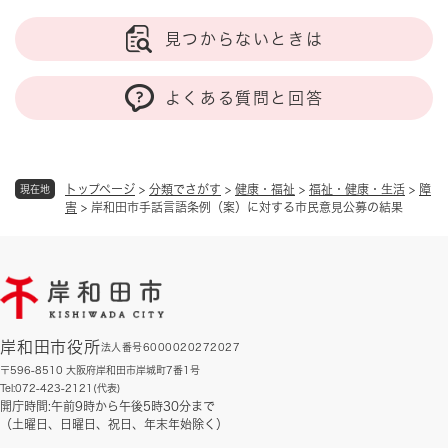
見つからないときは
よくある質問と回答
トップページ
>
分類でさがす
>
健康・福祉
>
福祉・健康・生活
>
障
現在地
害
>
岸和田市手話言語条例（案）に対する市民意見公募の結果
岸和田市役所
法人番号6000020272027
〒596-8510 大阪府岸和田市岸城町7番1号
Tel:072-423-2121(代表)
開庁時間:午前9時から午後5時30分まで
（土曜日、日曜日、祝日、年末年始除く）