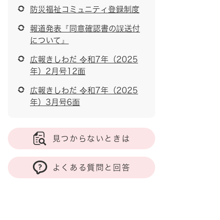
防災福祉コミュニティ登録制度
報道発表『同意確認書の誤送付
について』
広報きしわだ 令和7年（2025
年）2月号12面
広報きしわだ 令和7年（2025
年）3月号6面
見つからないときは
よくある質問と回答