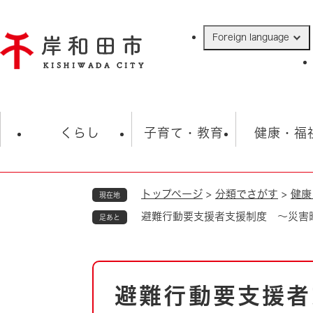
ペ
ー
Foreign language
ジ
の
先
頭
で
防災・緊急情報
救急・消防
ハ
す
くらし
子育て・教育
健康・福
。
トップページ
>
分類でさがす
>
健康
現在地
相談
学校
住民票・戸籍
観光
福祉・
避難行動要支援者支援制度 ～災害
足あと
税金
保険・年金
歴史
ごみ・衛生・動物
救急・消防
本
避難行動要支援者
防災・防犯
文
上水道・下水道