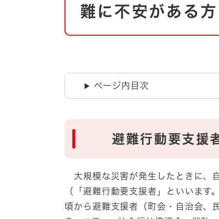
自然・環境・公園
難に不安がある方
住宅
引っ越し
おくやみ
男女共同参画
地域コミュニティ
ティア・協働
道路・河川・交通
ページ内目次
まちづくり
文化
国際交流
避難行動要支援者
とじる
大規模な災害が発生したときに、自
（「避難行動要支援者」といいます
頃から避難支援者（町会・自治会、