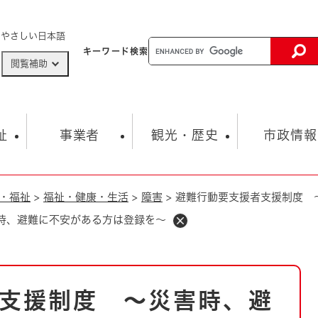
メニューを飛ばして本文へ
やさしい日本語
キーワード
検索
閲覧補助
ザードマップ
AED設置箇所
祉
事業者
観光・歴史
市政情報
・福祉
>
福祉・健康・生活
>
障害
>
避難行動要支援者支援制度 
健康・生活
子育て
市の概要
入札・契約情報
観光スポット
生涯学習・スポーツ
オープンデータ
総合計画
まちづくり・協働
時、避難に不安がある方は登録を～
行財政
産業振興
動画情報
人権・平和
税金
とじる
とじる
市政
環境
職員採用情報
福祉・介護
とじる
支援制度 ～災害時、避
市役所・施設の案内