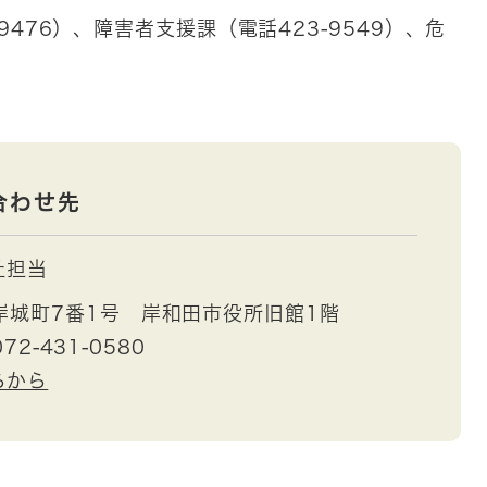
-9476）、障害者支援課（電話423-9549）、危
合わせ先
祉担当
岸城町7番1号 岸和田市役所旧館1階
72-431-0580
らから