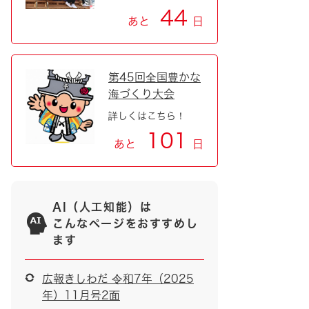
44
あと
日
第45回全国豊かな
海づくり大会
詳しくはこちら！
101
あと
日
AI（人工知能）は
こんなページをおすすめし
ます
広報きしわだ 令和7年（2025
年）11月号2面