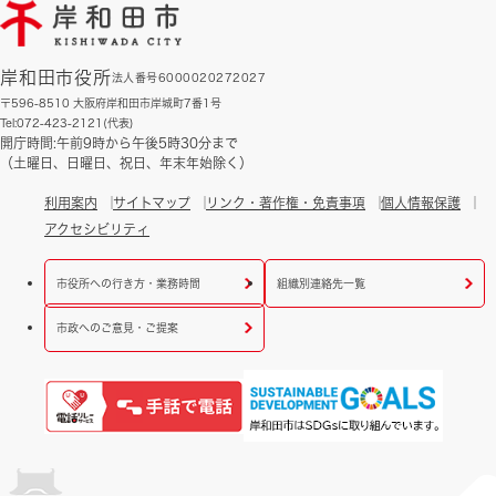
岸和田市役所
法人番号6000020272027
〒596-8510 大阪府岸和田市岸城町7番1号
Tel:072-423-2121(代表)
開庁時間:午前9時から午後5時30分まで
（土曜日、日曜日、祝日、年末年始除く）
利用案内
サイトマップ
リンク・著作権・免責事項
個人情報保護
アクセシビリティ
市役所への行き方・業務時間
組織別連絡先一覧
市政へのご意見・ご提案