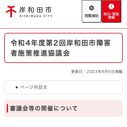
ペ
メニューを飛ばして本文へ
ー
閲
防
ジ
覧
災
の
補
・
先
助
緊
頭
Foreign language
本
急
で
防災・緊急情報
救急・消防
令和4年度第2回岸和田市障害
文
情
す
報
。
者施策推進協議会
やさしい日本語
ハザードマップ
AED設置箇所
文字サイズ
拡大
標準
更新日：2023年6月6日掲載
とじる
背景色変更
白
黒
青
ページ内目次
とじる
審議会等の開催について