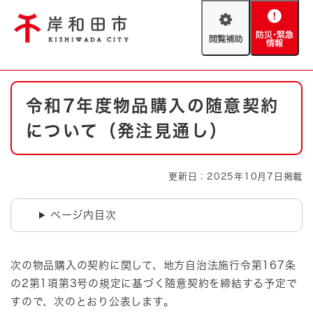
ペ
メニューを飛ばして本文へ
ー
閲
防
ジ
覧
災
の
補
・
先
助
緊
頭
Foreign language
本
急
で
防災・緊急情報
救急・消防
令和7年度物品購入の随意契約
文
情
す
報
。
について（発注見通し）
やさしい日本語
ハザードマップ
AED設置箇所
文字サイズ
拡大
標準
更新日：2025年10月7日掲載
とじる
背景色変更
白
黒
青
ページ内目次
とじる
次の物品購入の契約に関して、地方自治法施行令第167条
の2第1項第3号の規定に基づく随意契約を締結する予定で
すので、次のとおり公表します。