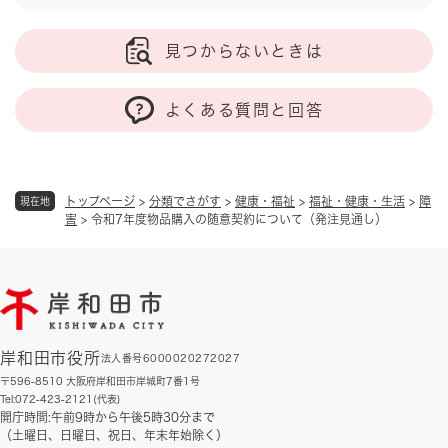
見つからないときは
よくある質問と回答
トップページ
>
分類でさがす
>
健康・福祉
>
福祉・健康・生活
>
障
現在地
害
>
令和7年度物品購入の随意契約について（発注見通し）
岸和田市役所
法人番号6000020272027
〒596-8510 大阪府岸和田市岸城町7番1号
Tel:072-423-2121(代表)
開庁時間:午前9時から午後5時30分まで
（土曜日、日曜日、祝日、年末年始除く）