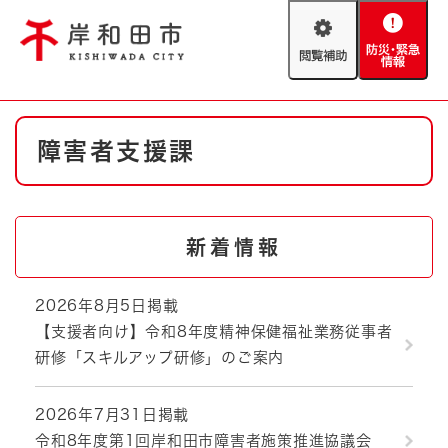
ペ
メニューを飛ばして本文へ
ー
閲
防
ジ
覧
災
の
補
・
先
助
緊
頭
Foreign language
本
急
で
防災・緊急情報
救急・消防
障害者支援課
文
情
す
報
。
やさしい日本語
ハザードマップ
AED設置箇所
文字サイズ
拡大
標準
新着情報
とじる
背景色変更
白
黒
青
2026年8月5日掲載
【支援者向け】令和8年度精神保健福祉業務従事者
とじる
研修「スキルアップ研修」のご案内
2026年7月31日掲載
令和8年度第1回岸和田市障害者施策推進協議会