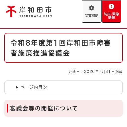
ペ
メニューを飛ばして本文へ
ー
閲
防
ジ
覧
災
の
補
・
先
助
緊
頭
Foreign language
本
急
で
防災・緊急情報
救急・消防
令和8年度第1回岸和田市障害
文
情
す
報
。
者施策推進協議会
やさしい日本語
ハザードマップ
AED設置箇所
文字サイズ
拡大
標準
更新日：2026年7月31日掲載
とじる
背景色変更
白
黒
青
ページ内目次
とじる
審議会等の開催について