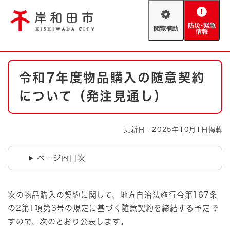
ペ
メニューを飛ばして本文へ
ー
閲
防
ジ
覧
災
の
補
・
先
助
緊
頭
Foreign language
本
急
で
防災・緊急情報
救急・消防
令和7年度物品購入の随意契約
文
情
す
報
。
について（発注見通し）
やさしい日本語
ハザードマップ
AED設置箇所
文字サイズ
拡大
標準
更新日：2025年10月1日掲載
とじる
背景色変更
白
黒
青
ページ内目次
とじる
次の物品購入の契約に関して、地方自治法施行令第167条
の2第1項第3号の規定に基づく随意契約を締結する予定で
すので、次のとおり公表します。