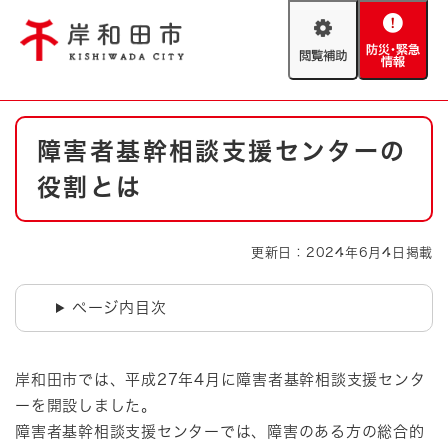
ペ
メニューを飛ばして本文へ
ー
閲
防
ジ
覧
災
の
補
・
先
助
緊
頭
Foreign language
本
急
で
防災・緊急情報
救急・消防
障害者基幹相談支援センターの
文
情
す
報
。
役割とは
やさしい日本語
ハザードマップ
AED設置箇所
文字サイズ
拡大
標準
更新日：2024年6月4日掲載
とじる
背景色変更
白
黒
青
ページ内目次
とじる
岸和田市では、平成27年4月に障害者基幹相談支援センタ
ーを開設しました。
障害者基幹相談支援センターでは、障害のある方の総合的