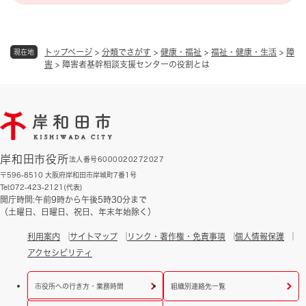
トップページ
>
分類でさがす
>
健康・福祉
>
福祉・健康・生活
>
障
現在地
害
>
障害者基幹相談支援センターの役割とは
岸和田市役所
法人番号6000020272027
〒596-8510 大阪府岸和田市岸城町7番1号
Tel:072-423-2121(代表)
開庁時間:午前9時から午後5時30分まで
（土曜日、日曜日、祝日、年末年始除く）
利用案内
サイトマップ
リンク・著作権・免責事項
個人情報保護
アクセシビリティ
市役所への行き方・業務時間
組織別連絡先一覧