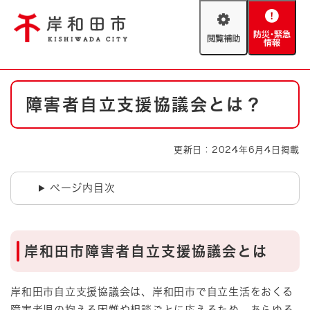
ペ
メニューを飛ばして本文へ
ー
閲
防
ジ
覧
災
の
補
・
先
助
緊
頭
Foreign language
本
急
で
防災・緊急情報
救急・消防
障害者自立支援協議会とは？
文
情
す
報
。
やさしい日本語
ハザードマップ
AED設置箇所
更新日：2024年6月4日掲載
文字サイズ
拡大
標準
とじる
ページ内目次
背景色変更
白
黒
青
とじる
岸和田市障害者自立支援協議会とは
岸和田市自立支援協議会は、岸和田市で自立生活をおくる
障害者児の抱える困難や相談ごとに応えるため、あらゆる