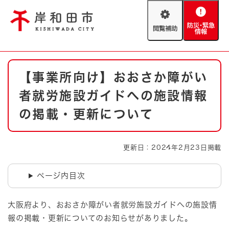
ペ
メニューを飛ばして本文へ
ー
閲
防
ジ
覧
災
の
補
・
先
助
緊
頭
Foreign language
本
急
で
防災・緊急情報
救急・消防
【事業所向け】おおさか障がい
文
情
す
報
。
者就労施設ガイドへの施設情報
やさしい日本語
ハザードマップ
AED設置箇所
の掲載・更新について
文字サイズ
拡大
標準
とじる
更新日：2024年2月23日掲載
背景色変更
白
黒
青
ページ内目次
とじる
大阪府より、おおさか障がい者就労施設ガイドへの施設情
報の掲載・更新についてのお知らせがありました。