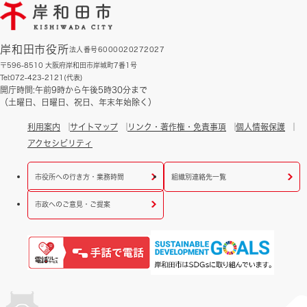
岸和田市役所
法人番号6000020272027
〒596-8510 大阪府岸和田市岸城町7番1号
Tel:072-423-2121(代表)
開庁時間:午前9時から午後5時30分まで
（土曜日、日曜日、祝日、年末年始除く）
利用案内
サイトマップ
リンク・著作権・免責事項
個人情報保護
アクセシビリティ
市役所への行き方・業務時間
組織別連絡先一覧
市政へのご意見・ご提案