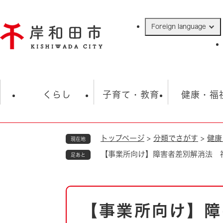
ペ
ー
Foreign language
ジ
の
先
頭
で
防災・緊急情報
救急・消防
ハ
す
くらし
子育て・教育
健康・福
。
トップページ
>
分類でさがす
>
健康
現在地
相談
学校
住民票・戸籍
観光
福祉・
【事業所向け】障害者差別解消法 
足あと
税金
保険・年金
歴史
ごみ・衛生・動物
救急・消防
本
【事業所向け】障
防災・防犯
文
上水道・下水道