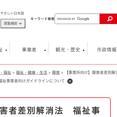
メニューを飛ばして本文へ
やさしい日本語
キーワード
検索
閲覧補助
ザードマップ
AED設置箇所
祉
事業者
観光・歴史
市政情報
・福祉
>
福祉・健康・生活
>
障害
>
【事業所向け】障害者差別解
健康・生活
子育て
市の概要
入札・契約情報
観光スポット
生涯学習・スポーツ
オープンデータ
総合計画
まちづくり・協働
福祉事業者向けガイドラインについて
行財政
産業振興
動画情報
人権・平和
税金
とじる
とじる
市政
環境
職員採用情報
福祉・介護
とじる
害者差別解消法 福祉事
市役所・施設の案内