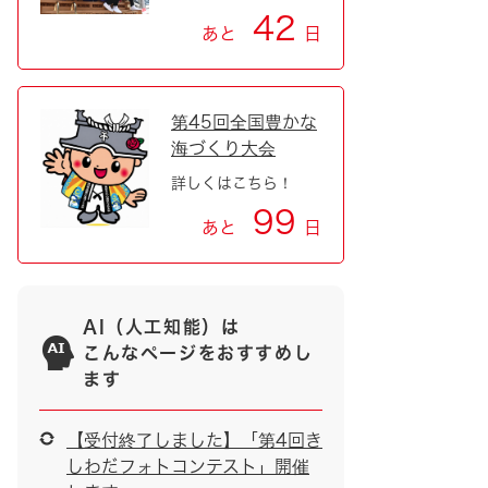
42
あと
日
第45回全国豊かな
海づくり大会
詳しくはこちら！
99
あと
日
AI（人工知能）は
こんなページをおすすめし
ます
【受付終了しました】「第4回き
しわだフォトコンテスト」開催