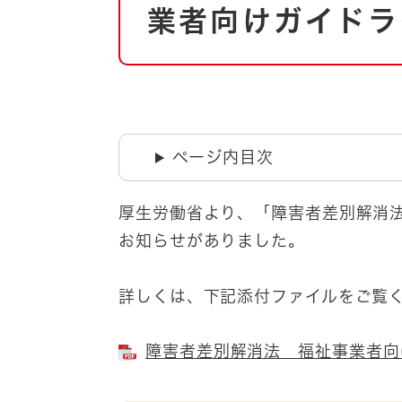
自然・環境・公園
業者向けガイドラ
住宅
引っ越し
おくやみ
男女共同参画
地域コミュニティ
ティア・協働
道路・河川・交通
ページ内目次
まちづくり
文化
国際交流
厚生労働省より、「障害者差別解消
お知らせがありました。
とじる
詳しくは、下記添付ファイルをご覧
障害者差別解消法 福祉事業者向けガ