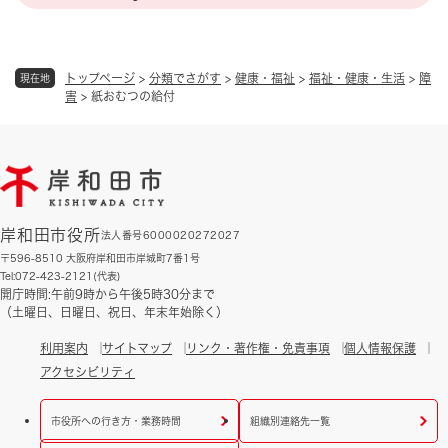
トップページ
>
分類でさがす
>
健康・福祉
>
福祉・健康・生活
>
障
現在地
害
>
紙おむつの給付
岸和田市役所
法人番号6000020272027
〒596-8510 大阪府岸和田市岸城町7番1号
Tel:072-423-2121(代表)
開庁時間:午前9時から午後5時30分まで
（土曜日、日曜日、祝日、年末年始除く）
利用案内
サイトマップ
リンク・著作権・免責事項
個人情報保護
アクセシビリティ
市役所への行き方・業務時間
組織別連絡先一覧