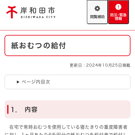
ペ
メニューを飛ばして本文へ
ー
閲
防
ジ
覧
災
の
補
・
先
助
緊
頭
Foreign language
本
急
で
防災・緊急情報
救急・消防
紙おむつの給付
文
情
す
報
。
やさしい日本語
ハザードマップ
AED設置箇所
更新日：2024年10月25日掲載
文字サイズ
拡大
標準
とじる
ページ内目次
背景色変更
白
黒
青
とじる
1． 内容
在宅で常時おむつを使用している寝たきりの重度障害者
に対し､1ヶ月あたり6千円分の紙おむつを給付券で給付し