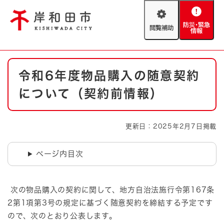
ペ
メニューを飛ばして本文へ
ー
閲
防
ジ
覧
災
の
補
・
先
助
緊
頭
Foreign language
本
急
で
防災・緊急情報
救急・消防
令和6年度物品購入の随意契約
文
情
す
報
。
について（契約前情報）
やさしい日本語
ハザードマップ
AED設置箇所
文字サイズ
拡大
標準
更新日：2025年2月7日掲載
とじる
背景色変更
白
黒
青
ページ内目次
とじる
次の物品購入の契約に関して、地方自治法施行令第167条
2第1項第3号の規定に基づく随意契約を締結する予定です
ので、次のとおり公表します。