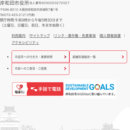
岸和田市役所
法人番号6000020272027
〒596-8510 大阪府岸和田市岸城町7番1号
Tel:072-423-2121(代表)
開庁時間:午前9時から午後5時30分まで
（土曜日、日曜日、祝日、年末年始除く）
利用案内
サイトマップ
リンク・著作権・免責事項
個人情報保護
アクセシビリティ
市役所への行き方・業務時間
組織別連絡先一覧
市政へのご意見・ご提案