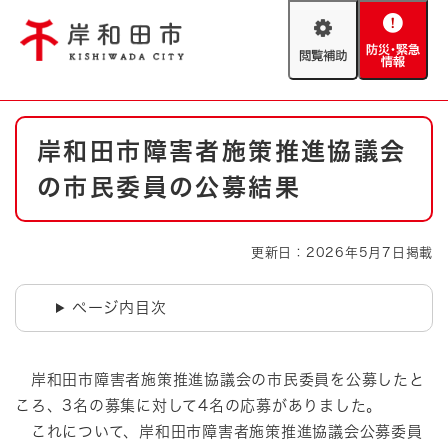
ペ
メニューを飛ばして本文へ
ー
閲
防
ジ
覧
災
の
補
・
先
助
緊
頭
Foreign language
本
急
で
防災・緊急情報
救急・消防
岸和田市障害者施策推進協議会
文
情
す
報
。
の市民委員の公募結果
やさしい日本語
ハザードマップ
AED設置箇所
文字サイズ
拡大
標準
更新日：2026年5月7日掲載
とじる
背景色変更
白
黒
青
ページ内目次
とじる
岸和田市障害者施策推進協議会の市民委員を公募したと
ころ、3名の募集に対して4名の応募がありました。
これについて、岸和田市障害者施策推進協議会公募委員