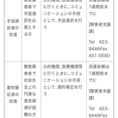
害者で
に行くときに､コミュ
1週間前ま
手話通
ニケーションの手段
でに
訳を必
として､手話通訳を行
手話通
[障害者支援
要とす
う
訳者の
課]
る方
派遣
Tel 423-
9446Fax
431-0580
聴覚障
公的機関､医療機関等
派遣依頼は
害者で
に行くときに､コミュ
1週間前ま
社会生
ニケーションの手段
でに
活上の
として､要約筆記を行
要約筆
[障害者支援
円滑な
う
記者の
課]
意思疎
派遣
通が困
Tel 423-
難な方
9446Fax