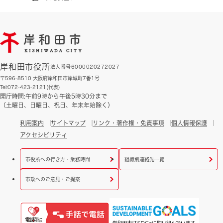
岸和田市役所
法人番号6000020272027
〒596-8510 大阪府岸和田市岸城町7番1号
Tel:072-423-2121(代表)
開庁時間:午前9時から午後5時30分まで
（土曜日、日曜日、祝日、年末年始除く）
利用案内
サイトマップ
リンク・著作権・免責事項
個人情報保護
アクセシビリティ
市役所への行き方・業務時間
組織別連絡先一覧
市政へのご意見・ご提案