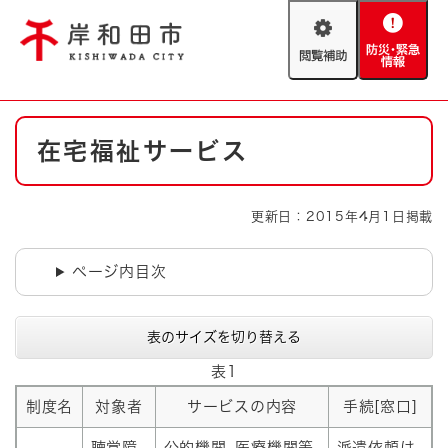
ペ
メニューを飛ばして本文へ
ー
閲
防
ジ
覧
災
の
補
・
先
助
緊
頭
Foreign language
本
急
で
防災・緊急情報
救急・消防
在宅福祉サービス
文
情
す
報
。
やさしい日本語
ハザードマップ
AED設置箇所
更新日：2015年4月1日掲載
文字サイズ
拡大
標準
とじる
ページ内目次
背景色変更
白
黒
青
表のサイズを切り替える
とじる
表1
制度名
対象者
サービスの内容
手続[窓口]
聴覚障
公的機関､医療機関等
派遣依頼は