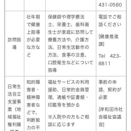
431-0580
壮年期
保健師や理学療法
電話でご相
で健康
士、栄養士、歯科衛
談ください
上指導
生士が家庭に訪問して
[健康推進
訪問指
が必要
療養方法や、介護方
課]
導
な方な
法、日常生活動作の
ど
方法、食事の注意、
Tel 423-
口腔衛生などについて
8811
指導
知的障
福祉サービスの利用
事前の申
日常生
害者・
援助、日常的金銭管
請、契約が
活自立
精神障
理、通帳や証書類・
必要
支援事
害者な
印鑑等を預かる
業（地
[岸和田市社
どで、
域福祉
※入院中の方もご相
会福祉協議
判断能
権利擁
談に応じます
会]
力の不