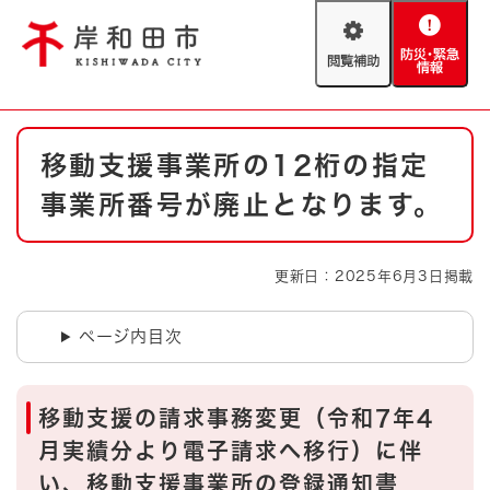
ペ
メニューを飛ばして本文へ
ー
閲
防
ジ
覧
災
の
補
・
先
助
緊
頭
Foreign language
本
急
で
防災・緊急情報
救急・消防
移動支援事業所の12桁の指定
文
情
す
報
。
事業所番号が廃止となります。
やさしい日本語
ハザードマップ
AED設置箇所
文字サイズ
拡大
標準
更新日：2025年6月3日掲載
とじる
背景色変更
白
黒
青
ページ内目次
とじる
移動支援の請求事務変更（令和7年4
月実績分より電子請求へ移行）に伴
い、移動支援事業所の登録通知書