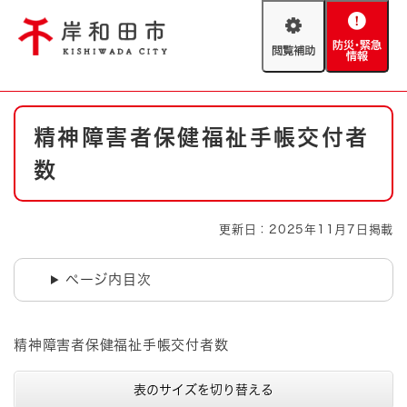
ペ
メニューを飛ばして本文へ
ー
閲
防
ジ
覧
災
の
補
・
先
助
緊
頭
Foreign language
本
急
で
防災・緊急情報
救急・消防
精神障害者保健福祉手帳交付者
文
情
す
報
。
数
やさしい日本語
ハザードマップ
AED設置箇所
文字サイズ
拡大
標準
更新日：2025年11月7日掲載
とじる
背景色変更
白
黒
青
ページ内目次
とじる
精神障害者保健福祉手帳交付者数
表のサイズを切り替える