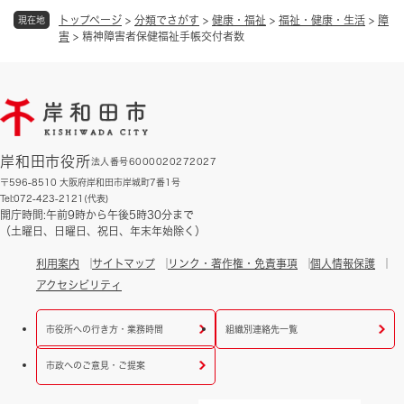
トップページ
>
分類でさがす
>
健康・福祉
>
福祉・健康・生活
>
障
現在地
害
>
精神障害者保健福祉手帳交付者数
岸和田市役所
法人番号6000020272027
〒596-8510 大阪府岸和田市岸城町7番1号
Tel:072-423-2121(代表)
開庁時間:午前9時から午後5時30分まで
（土曜日、日曜日、祝日、年末年始除く）
利用案内
サイトマップ
リンク・著作権・免責事項
個人情報保護
アクセシビリティ
市役所への行き方・業務時間
組織別連絡先一覧
市政へのご意見・ご提案