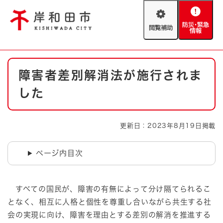
ペ
メニューを飛ばして本文へ
ー
閲
防
ジ
覧
災
の
補
・
先
助
緊
頭
Foreign language
本
急
で
防災・緊急情報
救急・消防
障害者差別解消法が施行されま
文
情
す
報
。
した
やさしい日本語
ハザードマップ
AED設置箇所
文字サイズ
拡大
標準
更新日：2023年8月19日掲載
とじる
背景色変更
白
黒
青
ページ内目次
とじる
すべての国民が、障害の有無によって分け隔てられるこ
となく、相互に人格と個性を尊重し合いながら共生する社
会の実現に向け、障害を理由とする差別の解消を推進する