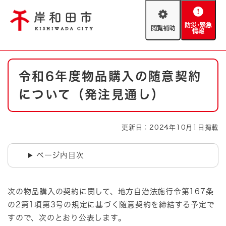
ペ
メニューを飛ばして本文へ
ー
閲
防
ジ
覧
災
の
補
・
先
助
緊
頭
Foreign language
本
急
で
防災・緊急情報
救急・消防
令和6年度物品購入の随意契約
文
情
す
報
。
について（発注見通し）
やさしい日本語
ハザードマップ
AED設置箇所
文字サイズ
拡大
標準
更新日：2024年10月1日掲載
とじる
背景色変更
白
黒
青
ページ内目次
とじる
次の物品購入の契約に関して、地方自治法施行令第167条
の2第1項第3号の規定に基づく随意契約を締結する予定で
すので、次のとおり公表します。