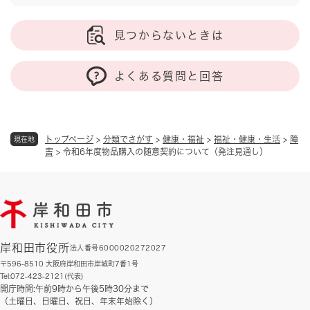
見つからないときは
よくある質問と回答
トップページ
>
分類でさがす
>
健康・福祉
>
福祉・健康・生活
>
障
現在地
害
>
令和6年度物品購入の随意契約について（発注見通し）
岸和田市役所
法人番号6000020272027
〒596-8510 大阪府岸和田市岸城町7番1号
Tel:072-423-2121(代表)
開庁時間:午前9時から午後5時30分まで
（土曜日、日曜日、祝日、年末年始除く）