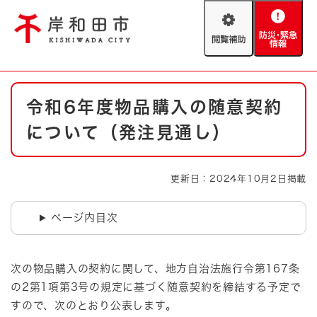
ペ
メニューを飛ばして本文へ
ー
閲
防
ジ
覧
災
の
補
・
先
助
緊
頭
Foreign language
本
急
で
防災・緊急情報
救急・消防
令和6年度物品購入の随意契約
文
情
す
報
。
について（発注見通し）
やさしい日本語
ハザードマップ
AED設置箇所
文字サイズ
拡大
標準
更新日：2024年10月2日掲載
とじる
背景色変更
白
黒
青
ページ内目次
とじる
次の物品購入の契約に関して、地方自治法施行令第167条
の2第1項第3号の規定に基づく随意契約を締結する予定で
すので、次のとおり公表します。