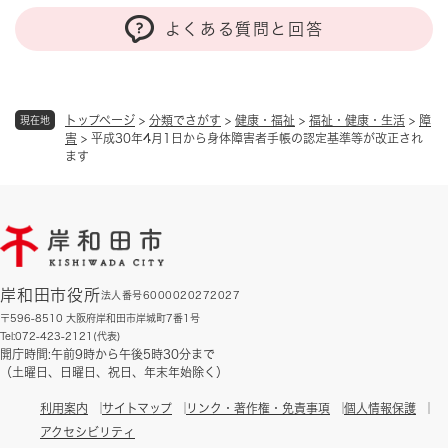
よくある質問と回答
トップページ
>
分類でさがす
>
健康・福祉
>
福祉・健康・生活
>
障
現在地
害
>
平成30年4月1日から身体障害者手帳の認定基準等が改正され
ます
岸和田市役所
法人番号6000020272027
〒596-8510 大阪府岸和田市岸城町7番1号
Tel:072-423-2121(代表)
開庁時間:午前9時から午後5時30分まで
（土曜日、日曜日、祝日、年末年始除く）
利用案内
サイトマップ
リンク・著作権・免責事項
個人情報保護
アクセシビリティ