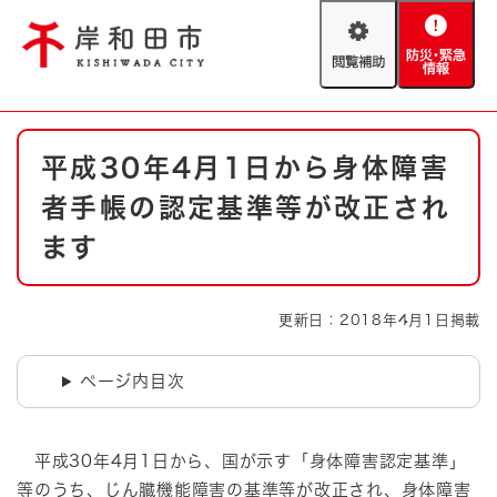
ペ
メニューを飛ばして本文へ
ー
閲
防
ジ
覧
災
の
補
・
先
助
緊
頭
Foreign language
本
急
で
防災・緊急情報
救急・消防
平成30年4月1日から身体障害
文
情
す
報
。
者手帳の認定基準等が改正され
やさしい日本語
ハザードマップ
AED設置箇所
ます
文字サイズ
拡大
標準
とじる
更新日：2018年4月1日掲載
背景色変更
白
黒
青
ページ内目次
とじる
平成30年4月1日から、国が示す「身体障害認定基準」
等のうち、じん臓機能障害の基準等が改正され、身体障害