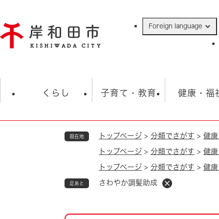
ペ
ー
Foreign language
ジ
の
先
頭
で
防災・緊急情報
救急・消防
ハ
す
くらし
子育て・教育
健康・福
。
トップページ
>
分類でさがす
>
健康
現在地
相談
学校
住民票・戸籍
観光
福祉・
トップページ
>
分類でさがす
>
健康
税金
保険・年金
歴史
トップページ
>
分類でさがす
>
健康
ごみ・衛生・動物
救急・消防
さわやか調髪助成
足あと
防災・防犯
上水道・下水道