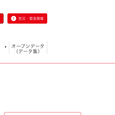
防災・緊急情報
オープンデータ
（データ集）
とじる