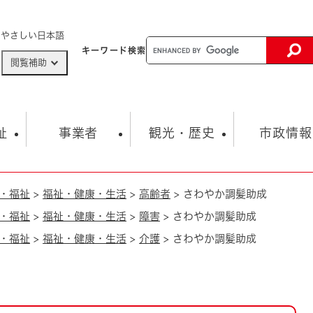
メニューを飛ばして本文へ
やさしい日本語
キーワード
検索
閲覧補助
ザードマップ
AED設置箇所
祉
事業者
観光・歴史
市政情報
・福祉
>
福祉・健康・生活
>
高齢者
>
さわやか調髪助成
健康・生活
子育て
市の概要
入札・契約情報
観光スポット
生涯学習・スポーツ
オープンデータ
総合計画
まちづくり・協働
・福祉
>
福祉・健康・生活
>
障害
>
さわやか調髪助成
行財政
産業振興
動画情報
人権・平和
税金
・福祉
>
福祉・健康・生活
>
介護
>
さわやか調髪助成
とじる
とじる
市政
環境
職員採用情報
福祉・介護
とじる
市役所・施設の案内