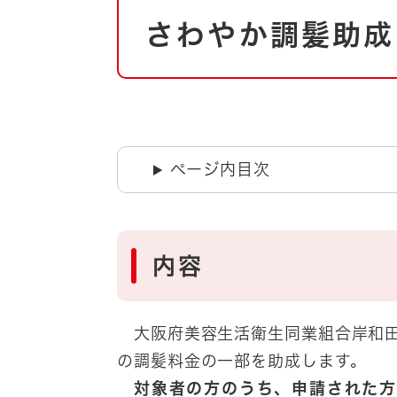
本
自然・環境・公園
住宅
さわやか調髪助成
文
引っ越し
おくやみ
男女共同参画
地域コミュニティ
ティア・協働
道路・河川・交通
まちづくり
ページ内目次
文化
国際交流
内容
とじる
大阪府美容生活衛生同業組合岸和田
の調髪料金の一部を助成します。
対象者の方のうち、申請された方