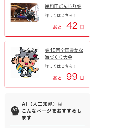
岸和田だんじり祭
詳しくはこちら！
42
あと
日
第45回全国豊かな
海づくり大会
詳しくはこちら！
99
あと
日
AI（人工知能）は
こんなページをおすすめし
ます