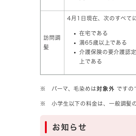
4月1日現在、次のすべて
在宅である
訪問調
満65歳以上である
髪
介護保険の要介護認定
上である
※ パーマ、毛染めは
対象外
ですの
※ 小学生以下の料金は、一般調髪
お知らせ