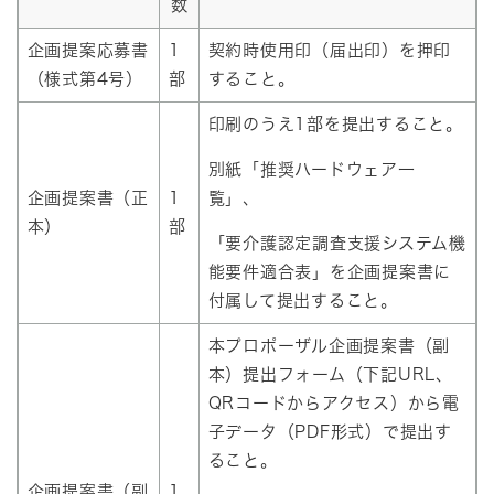
数
企画提案応募書
1
契約時使用印（届出印）を押印
（様式第4号）
部
すること。
印刷のうえ1部を提出すること。
別紙「推奨ハードウェア一
企画提案書（正
1
覧」、
本）
部
「要介護認定調査支援システム機
能要件適合表」を企画提案書に
付属して提出すること。
本プロポーザル企画提案書（副
本）提出フォーム（下記URL、
QRコードからアクセス）から電
子データ（PDF形式）で提出す
ること。
企画提案書（副
1