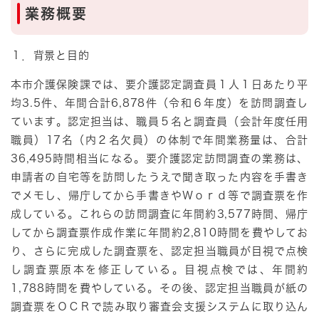
業務概要
１．背景と目的
本市介護保険課では、要介護認定調査員１人１日あたり平
均3.5件、年間合計6,878件（令和６年度）を訪問調査し
ています。認定担当は、職員５名と調査員（会計年度任用
職員）17名（内２名欠員）の体制で年間業務量は、合計
36,495時間相当になる。要介護認定訪問調査の業務は、
申請者の自宅等を訪問したうえで聞き取った内容を手書き
でメモし、帰庁してから手書きやＷｏｒｄ等で調査票を作
成している。これらの訪問調査に年間約3,577時間、帰庁
してから調査票作成作業に年間約2,810時間を費やしてお
り、さらに完成した調査票を、認定担当職員が目視で点検
し調査票原本を修正している。目視点検では、年間約
1,788時間を費やしている。その後、認定担当職員が紙の
調査票をＯＣＲで読み取り審査会支援システムに取り込ん