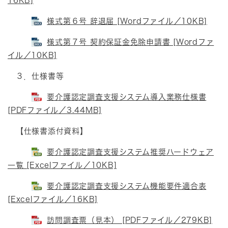
16KB]
様式第６号 辞退届 [Wordファイル／10KB]
様式第７号 契約保証金免除申請書 [Wordファ
イル／10KB]
３．仕様書等
要介護認定調査支援システム導入業務仕様書
[PDFファイル／3.44MB]
【仕様書添付資料】
要介護認定調査支援システム推奨ハードウェア
一覧 [Excelファイル／10KB]
要介護認定調査支援システム機能要件適合表
[Excelファイル／16KB]
訪問調査票（見本） [PDFファイル／279KB]