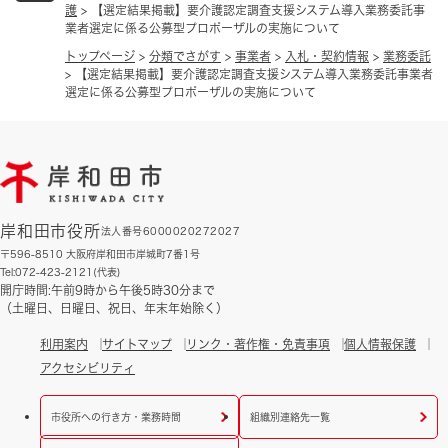
護
>
【選定結果掲載】要介護認定調査支援システム導入業務委託事
業者選定に係る公募型プロポーザルの実施について
トップページ
>
分類でさがす
>
事業者
>
入札・契約情報
>
業務委託
>
【選定結果掲載】要介護認定調査支援システム導入業務委託事業者
選定に係る公募型プロポーザルの実施について
岸和田市役所
法人番号6000020272027
〒596-8510 大阪府岸和田市岸城町7番1号
Tel:072-423-2121(代表)
開庁時間:午前9時から午後5時30分まで
（土曜日、日曜日、祝日、年末年始除く）
利用案内
サイトマップ
リンク・著作権・免責事項
個人情報保護
アクセシビリティ
市役所への行き方・業務時間
組織別連絡先一覧