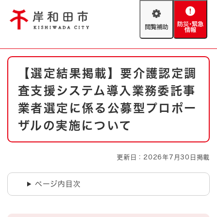
ペ
メニューを飛ばして本文へ
ー
閲
防
ジ
覧
災
の
補
・
先
助
緊
頭
Foreign language
本
急
で
防災・緊急情報
救急・消防
【選定結果掲載】要介護認定調
文
情
す
報
。
査支援システム導入業務委託事
やさしい日本語
ハザードマップ
AED設置箇所
業者選定に係る公募型プロポー
文字サイズ
拡大
標準
ザルの実施について
とじる
背景色変更
白
黒
青
更新日：2026年7月30日掲載
とじる
ページ内目次