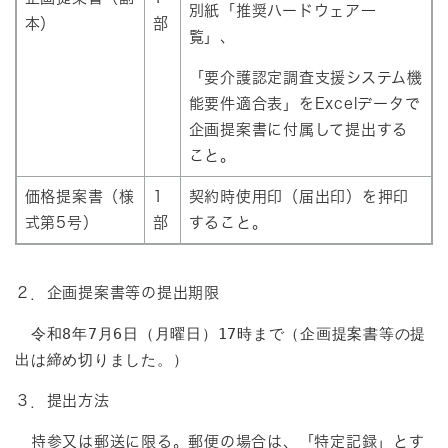
別紙「推奨ハードウェア一
本）
部
覧」、
「要介護認定調査支援システム機
能要件適合表」をExcelデータで
企画提案書に付属して提出する
こと。
価格提案書（様
1
契約時使用印（届出印）を押印
式第5号）
部
すること。
２．企画提案書等の提出期限
　令和8年7月6日（月曜日）17時まで（企画提案書等の提
出は締め切りました。）
３．提出方法
持参又は郵送に限る。郵便の場合は、「特定記録」とす