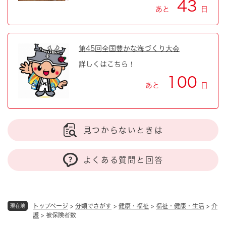
43
あと
日
第45回全国豊かな海づくり大会
詳しくはこちら！
100
あと
日
見つからないときは
よくある質問と回答
トップページ
>
分類でさがす
>
健康・福祉
>
福祉・健康・生活
>
介
現在地
護
>
被保険者数