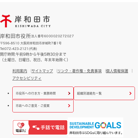
岸和田市役所
法人番号6000020272027
〒596-8510 大阪府岸和田市岸城町7番1号
Tel:072-423-2121(代表)
開庁時間:午前9時から午後5時30分まで
（土曜日、日曜日、祝日、年末年始除く）
利用案内
サイトマップ
リンク・著作権・免責事項
個人情報保護
アクセシビリティ
市役所への行き方・業務時間
組織別連絡先一覧
市政へのご意見・ご提案