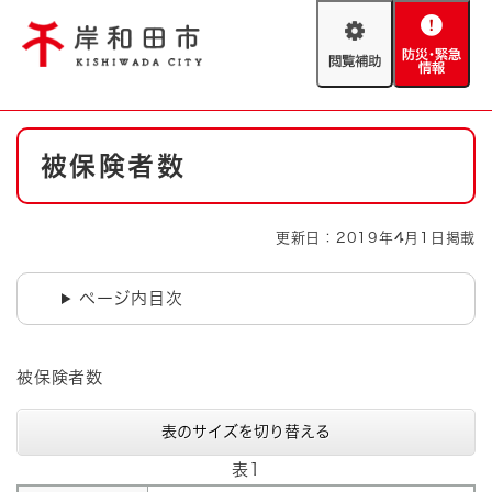
ペ
メニューを飛ばして本文へ
ー
閲
防
ジ
覧
災
の
補
・
先
助
緊
頭
Foreign language
本
急
で
防災・緊急情報
救急・消防
被保険者数
文
情
す
報
。
やさしい日本語
ハザードマップ
AED設置箇所
更新日：2019年4月1日掲載
文字サイズ
拡大
標準
とじる
ページ内目次
背景色変更
白
黒
青
被保険者数
とじる
表のサイズを切り替える
表1