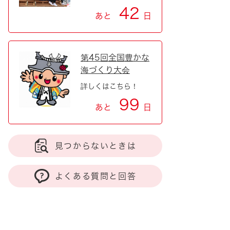
42
あと
日
第45回全国豊かな
海づくり大会
詳しくはこちら！
99
あと
日
見つからないときは
よくある質問と回答