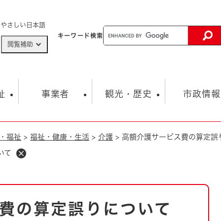
メニューを飛ばして本文へ
やさしい日本語
キーワード
検索
閲覧補助
ザードマップ
AED設置箇所
祉
事業者
観光・歴史
市政情報
・福祉
>
福祉・健康・生活
>
介護
>
高額介護サービス費の算定誤
健康・生活
子育て
市の概要
入札・契約情報
観光スポット
生涯学習・スポーツ
オープンデータ
総合計画
まちづくり・協働
いて
行財政
産業振興
動画情報
人権・平和
税金
とじる
とじる
市政
環境
職員採用情報
福祉・介護
とじる
費の算定誤りについて
市役所・施設の案内