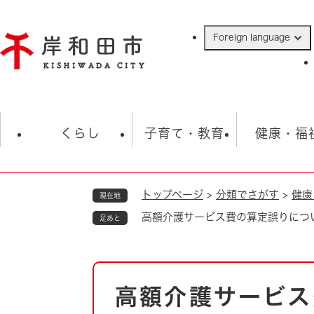
ペ
ー
Foreign language
ジ
の
先
頭
で
防災・緊急情報
救急・消防
ハ
す
くらし
子育て・教育
健康・福
。
トップページ
>
分類でさがす
>
健康
現在地
相談
学校
住民票・戸籍
観光
福祉・
高額介護サービス費の算定誤りにつ
足あと
税金
保険・年金
歴史
ごみ・衛生・動物
救急・消防
本
高額介護サービス
防災・防犯
文
上水道・下水道