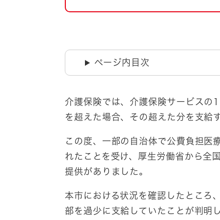
自然・環境・公園
住宅
引っ越し
おくやみ
男女共同参画
地域コミュニティ
ページ内目次
ティア・協働
道路・河川・交通
まちづくり
介護保険では、介護保険サービスの
文化
国際交流
を超えた場合、その超えた分を支給
この度、一部の自治体で公費負担医
とじる
れたことを受け、厚生労働省から全
提供がありました。
本市における状況を確認したところ
部を過少に支給していたことが判明