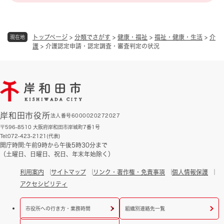
トップページ
>
分類でさがす
>
健康・福祉
>
福祉・健康・生活
>
介
現在地
護
>
介護認定申請・認定調査・審査判定の状況
岸和田市役所
法人番号6000020272027
〒596-8510 大阪府岸和田市岸城町7番1号
Tel:072-423-2121(代表)
開庁時間:午前9時から午後5時30分まで
（土曜日、日曜日、祝日、年末年始除く）
利用案内
サイトマップ
リンク・著作権・免責事項
個人情報保護
アクセシビリティ
市役所への行き方・業務時間
組織別連絡先一覧