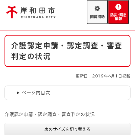
ペ
メニューを飛ばして本文へ
ー
閲
防
ジ
覧
災
の
補
・
先
助
緊
頭
Foreign language
本
急
で
防災・緊急情報
救急・消防
介護認定申請・認定調査・審査
文
情
す
報
。
判定の状況
やさしい日本語
ハザードマップ
AED設置箇所
文字サイズ
拡大
標準
更新日：2019年4月1日掲載
とじる
背景色変更
白
黒
青
ページ内目次
とじる
介護認定申請・認定調査・審査判定の状況
表のサイズを切り替える