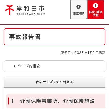
ペ
メニューを飛ばして本文へ
ー
閲
防
ジ
覧
災
の
補
・
先
助
緊
頭
Foreign language
本
急
で
防災・緊急情報
救急・消防
事故報告書
文
情
す
報
。
やさしい日本語
ハザードマップ
AED設置箇所
更新日：2023年1月1日掲載
文字サイズ
拡大
標準
とじる
ページ内目次
背景色変更
白
黒
青
表のサイズを切り替える
とじる
1 介護保険事業所、介護保険施設