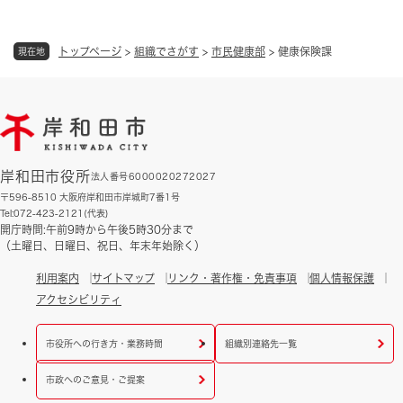
トップページ
>
組織でさがす
>
市民健康部
>
健康保険課
現在地
岸和田市役所
法人番号6000020272027
〒596-8510 大阪府岸和田市岸城町7番1号
Tel:072-423-2121(代表)
開庁時間:午前9時から午後5時30分まで
（土曜日、日曜日、祝日、年末年始除く）
利用案内
サイトマップ
リンク・著作権・免責事項
個人情報保護
アクセシビリティ
市役所への行き方・業務時間
組織別連絡先一覧
市政へのご意見・ご提案