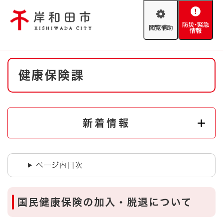
ペ
メニューを飛ばして本文へ
ー
閲
防
ジ
覧
災
の
補
・
先
助
緊
頭
Foreign language
本
急
で
防災・緊急情報
救急・消防
健康保険課
文
情
す
報
。
やさしい日本語
ハザードマップ
AED設置箇所
文字サイズ
拡大
標準
新着情報
とじる
背景色変更
白
黒
青
ページ内目次
とじる
国民健康保険の加入・脱退について