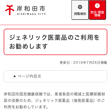
ペ
メニューを飛ばして本文へ
ー
閲
防
ジ
覧
災
の
補
・
先
助
緊
頭
Foreign language
本
急
で
防災・緊急情報
救急・消防
ジェネリック医薬品のご利用を
文
情
す
報
。
お勧めします
やさしい日本語
ハザードマップ
AED設置箇所
文字サイズ
拡大
標準
更新日：2019年7月26日掲載
とじる
背景色変更
白
黒
青
ページ内目次
とじる
岸和田市国民健康保険では、患者負担の軽減と医療保険財
政の改善のため、ジェネリック医薬品（後発医薬品）のご
利用をお勧めしています。