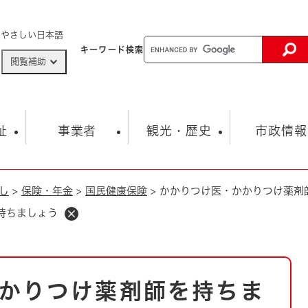
メニューを飛ばして本文へ
やさしい日本語
キーワード
検索
閲覧補助
ザードマップ
AED設置箇所
祉
事業者
観光・歴史
市政情報
し
>
保険・年金
>
国民健康保険
>
かかりつけ医・かかりつけ薬剤
健康・生活
子育て
市の概要
入札・契約情報
観光スポット
生涯学習・スポーツ
オープンデータ
総合計画
まちづくり・協働
持ちましょう
行財政
産業振興
動画情報
人権・平和
税金
とじる
とじる
市政
環境
職員採用情報
福祉・介護
とじる
かりつけ薬剤師を持ちま
市役所・施設の案内