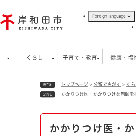
ペ
ー
Foreign language
ジ
の
先
頭
で
防災・緊急情報
救急・消防
ハ
す
くらし
子育て・教育
健康・福
。
トップページ
>
分類でさがす
>
くら
現在地
相談
学校
住民票・戸籍
観光
福祉・
かかりつけ医・かかりつけ薬剤師を
足あと
税金
保険・年金
歴史
ごみ・衛生・動物
救急・消防
本
かかりつけ医・か
防災・防犯
文
上水道・下水道