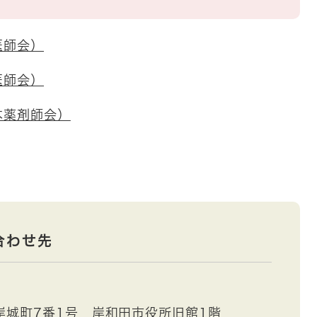
医師会）
医師会）
本薬剤師会）
合わせ先
岸城町7番1号 岸和田市役所旧館1階