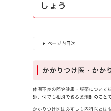
自然・環境・公園
しょう
住宅
引っ越し
おくやみ
男女共同参画
地域コミュニティ
ティア・協働
道路・河川・交通
ページ内目次
まちづくり
文化
国際交流
かかりつけ医・かか
とじる
体調不良の際や健康・服薬について
師、何でも相談できる薬剤師のこと
かかりつけ医は必ずしも内科医とは