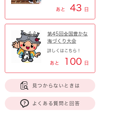
43
あと
日
第45回全国豊かな
海づくり大会
詳しくはこちら！
100
あと
日
見つからないときは
よくある質問と回答