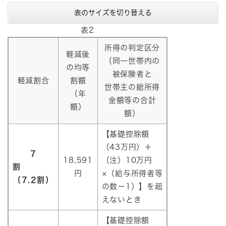
表のサイズを切り替える
表2
所得の判定区分
軽減後
（同一世帯内の
の均等
被保険者と
軽減割合
割額
世帯主の総所得
（年
金額等の合計
額）
額）
【基礎控除額
（43万円）＋
7
18,591
（注）10万円
割
円
×（給与所得者等
（7.2割）
の数－1）】を超
えないとき
【基礎控除額