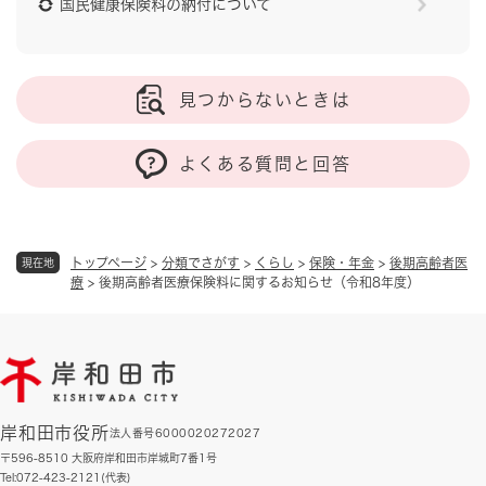
国民健康保険料の納付について
見つからないときは
よくある質問と回答
トップページ
>
分類でさがす
>
くらし
>
保険・年金
>
後期高齢者医
現在地
療
>
後期高齢者医療保険料に関するお知らせ（令和8年度）
岸和田市役所
法人番号6000020272027
〒596-8510 大阪府岸和田市岸城町7番1号
Tel:072-423-2121(代表)