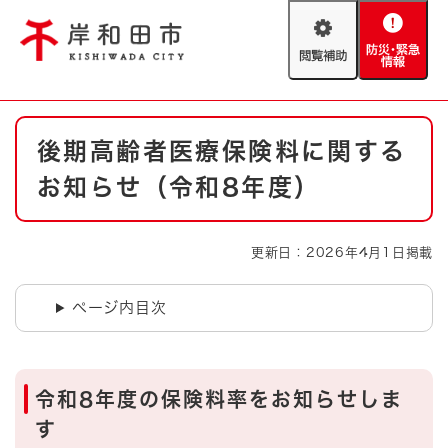
ペ
メニューを飛ばして本文へ
ー
閲
防
ジ
覧
災
の
補
・
先
助
緊
頭
Foreign language
本
急
で
防災・緊急情報
救急・消防
後期高齢者医療保険料に関する
文
情
す
報
。
お知らせ（令和8年度）
やさしい日本語
ハザードマップ
AED設置箇所
文字サイズ
拡大
標準
更新日：2026年4月1日掲載
とじる
背景色変更
白
黒
青
ページ内目次
とじる
令和8年度の保険料率をお知らせしま
す