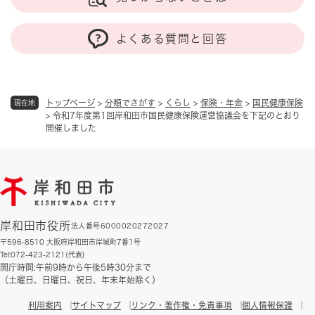
よくある質問と回答
トップページ
>
分類でさがす
>
くらし
>
保険・年金
>
国民健康保険
現在地
>
令和7年度第1回岸和田市国民健康保険運営協議会を下記のとおり
開催しました
岸和田市役所
法人番号6000020272027
〒596-8510 大阪府岸和田市岸城町7番1号
Tel:072-423-2121(代表)
開庁時間:午前9時から午後5時30分まで
（土曜日、日曜日、祝日、年末年始除く）
利用案内
サイトマップ
リンク・著作権・免責事項
個人情報保護