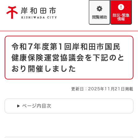
ペ
メニューを飛ばして本文へ
ー
閲
防
ジ
覧
災
の
補
・
先
助
緊
頭
Foreign language
本
急
で
防災・緊急情報
救急・消防
令和7年度第1回岸和田市国民
文
情
す
報
。
健康保険運営協議会を下記のと
やさしい日本語
ハザードマップ
AED設置箇所
おり開催しました
文字サイズ
拡大
標準
とじる
更新日：2025年11月21日掲載
背景色変更
白
黒
青
ページ内目次
とじる