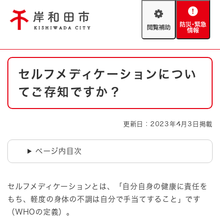
ペ
メニューを飛ばして本文へ
ー
閲
防
ジ
覧
災
の
補
・
先
助
緊
頭
Foreign language
本
急
で
防災・緊急情報
救急・消防
セルフメディケーションについ
文
情
す
報
。
てご存知ですか？
やさしい日本語
ハザードマップ
AED設置箇所
文字サイズ
拡大
標準
更新日：2023年4月3日掲載
とじる
背景色変更
白
黒
青
ページ内目次
とじる
セルフメディケーションとは、「自分自身の健康に責任を
もち、軽度の身体の不調は自分で手当てすること」です
（WHOの定義）。