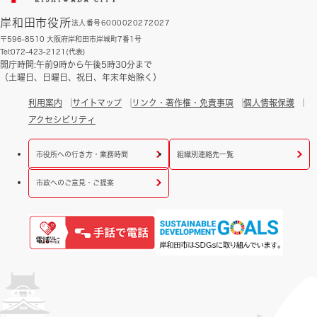
岸和田市役所
法人番号6000020272027
〒596-8510 大阪府岸和田市岸城町7番1号
Tel:072-423-2121(代表)
開庁時間:午前9時から午後5時30分まで
（土曜日、日曜日、祝日、年末年始除く）
利用案内
サイトマップ
リンク・著作権・免責事項
個人情報保護
アクセシビリティ
市役所への行き方・業務時間
組織別連絡先一覧
市政へのご意見・ご提案