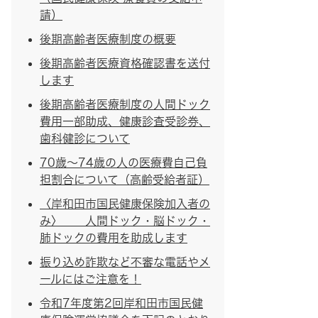
請）
後期高齢者医療制度の概要
後期高齢者医療資格確認書を送付
します
後期高齢者医療制度の人間ドック
費用一部助成、健康診査受診券、
歯科健診について
70歳～74歳の人の医療費自己負
担割合について（高齢受給者証）
〈岸和田市国民健康保険加入者の
み〉 人間ドック・脳ドック・
肺ドックの費用を助成します
振り込め詐欺など不審な電話やメ
ールにはご注意を！
令和7年度第2回岸和田市国民健