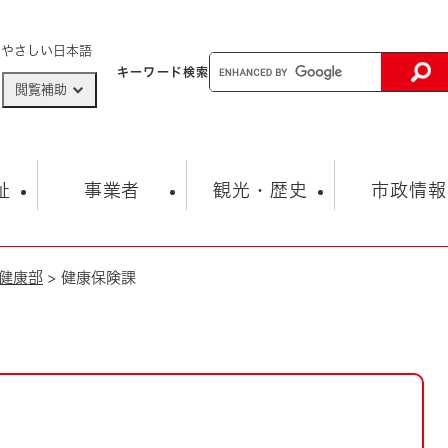
メニューを飛ばして本文へ
やさしい日本語
キーワード
検索
閲覧補助
ザードマップ
AED設置箇所
祉
事業者
観光・歴史
市政情報
健康部
>
健康保険課
健康・生活
子育て
市の概要
入札・契約情報
観光スポット
生涯学習・スポーツ
オープンデータ
総合計画
まちづくり・協働
行財政
産業振興
動画情報
人権・平和
税金
とじる
とじる
市政
環境
職員採用情報
福祉・介護
とじる
市役所・施設の案内