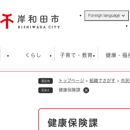
ペ
ー
Foreign language
ジ
の
先
頭
で
防災・緊急情報
救急・消防
ハ
す
くらし
子育て・教育
健康・福
。
トップページ
>
組織でさがす
>
市民
現在地
相談
学校
住民票・戸籍
観光
福祉・
健康保険課
足あと
税金
保険・年金
歴史
ごみ・衛生・動物
救急・消防
本
健康保険課
防災・防犯
文
上水道・下水道