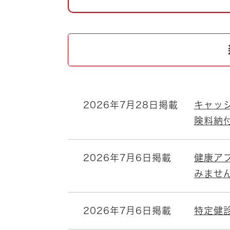
自然・環境・公園
住宅
引っ越し
おくやみ
男女共同参画
地域コミュニティ
ティア・協働
道路・河川・交通
まちづくり
2026年7月28日掲載
キャッ
文化
国際交流
険料納
とじる
2026年7月6日掲載
健康ア
みませ
2026年7月6日掲載
特定健